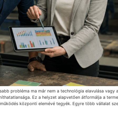
sabb probléma ma már nem a technológia elavulása vagy 
thatatlansága. Ez a helyzet alapvetően átformálja a termelé
űködés központi elemévé tegyék. Egyre több vállalat sze