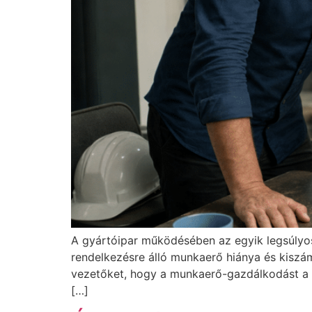
A gyártóipar működésében az egyik legsúlyo
rendelkezésre álló munkaerő hiánya és kiszámí
vezetőket, hogy a munkaerő-gazdálkodást a m
[…]