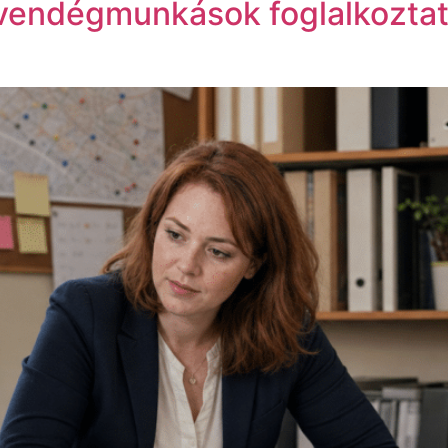
 vendégmunkások foglalkozta