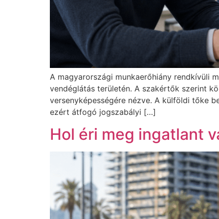
A magyarországi munkaerőhiány rendkívüli mé
vendéglátás területén. A szakértők szerint k
versenyképességére nézve. A külföldi tőke 
ezért átfogó jogszabályi […]
Hol éri meg ingatlant 