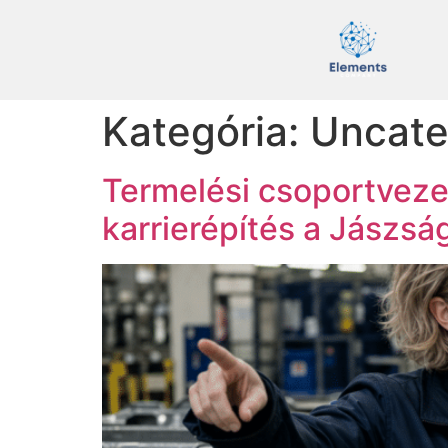
Kategória:
Uncate
Termelési csoportvezet
karrierépítés a Jászs