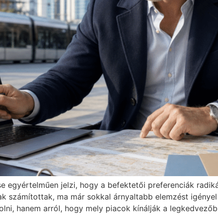
se egyértelműen jelzi, hogy a befektetői preferenciák radik
ak számítottak, ma már sokkal árnyaltabb elemzést igényel
árolni, hanem arról, hogy mely piacok kínálják a legkedve