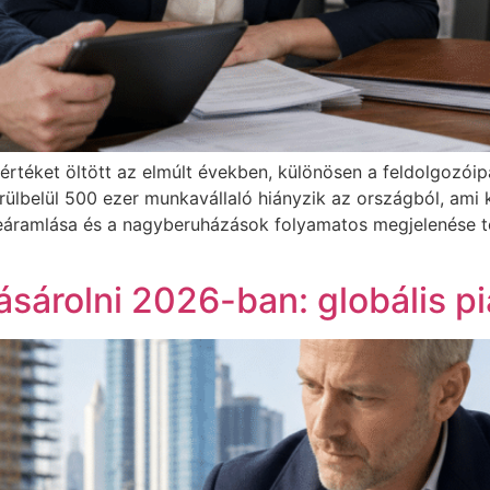
rtéket öltött az elmúlt években, különösen a feldolgozóip
örülbelül 500 ezer munkavállaló hiányzik az országból, am
beáramlása és a nagyberuházások folyamatos megjelenése 
vásárolni 2026-ban: globális p