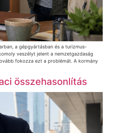
arban, a gépgyártásban és a turizmus-
i komoly veszélyt jelent a nemzetgazdaság
tovább fokozza ezt a problémát. A kormány
iaci összehasonlítás