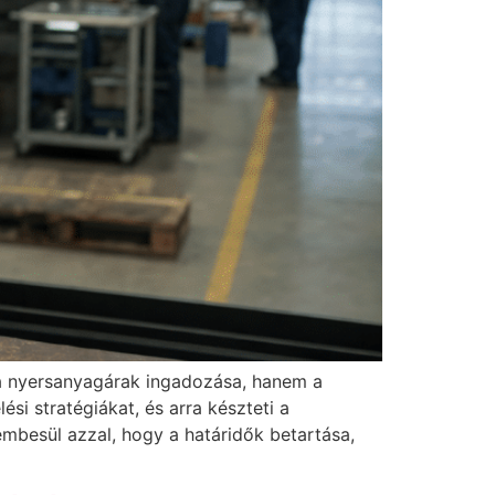
a nyersanyagárak ingadozása, hanem a
si stratégiákat, és arra készteti a
mbesül azzal, hogy a határidők betartása,