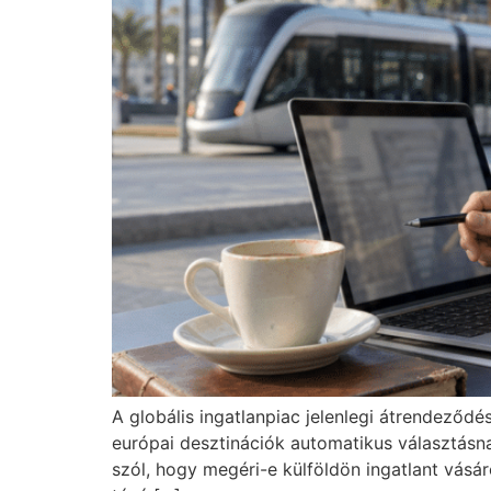
A globális ingatlanpiac jelenlegi átrendeződé
európai desztinációk automatikus választásn
szól, hogy megéri-e külföldön ingatlant vás