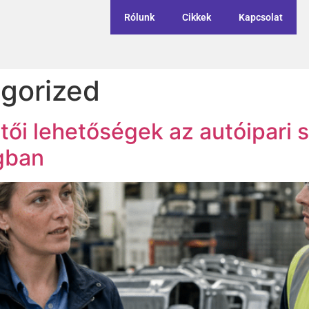
Rólunk
Cikkek
Kapcsolat
gorized
ői lehetőségek az autóipari 
ágban