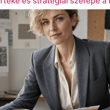
éke és stratégiai szerepe a 