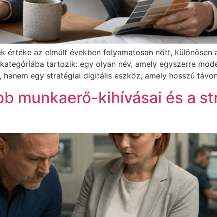
k értéke az elmúlt években folyamatosan nőtt, különösen 
kategóriába tartozik: egy olyan név, amely egyszerre mode
hanem egy stratégiai digitális eszköz, amely hosszú távo
b munkaerő-kihívásai és a str