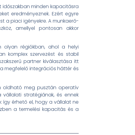
elt időszakban minden kapacitásra
ket eredményeznek. Ezért egyre
t a piaci igényekre. A munkaerő-
köz, amellyel pontosan akkor
 olyan régiókban, ahol a helyi
n komplex szervezést és stabil
akszerű partner kiválasztása itt
 a megfelelő integrációs háttér és
m oldható meg pusztán operatív
 vállalati stratégiának, és ennek
így érhető el, hogy a vállalat ne
özben a termelési kapacitás és a