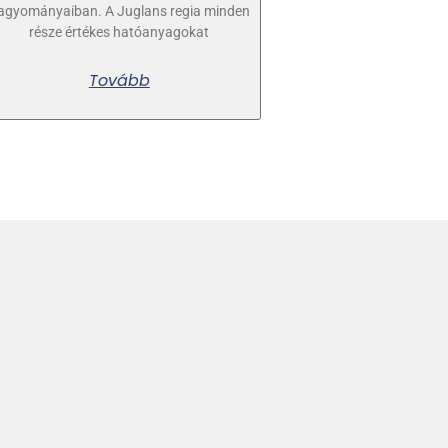
agyományaiban. A Juglans regia minden
része értékes hatóanyagokat
Tovább