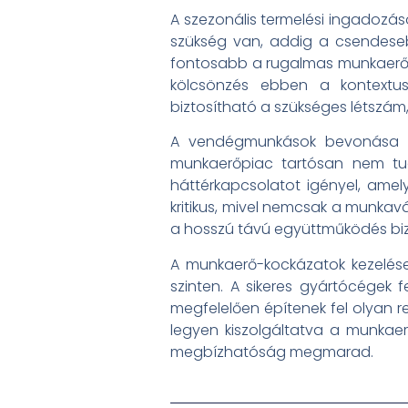
A szezonális termelési ingadozás
szükség van, addig a csendese
fontosabb a rugalmas munkaerő-k
kölcsönzés ebben a kontextu
biztosítható a szükséges létszám
A vendégmunkások bevonása szi
munkaerőpiac tartósan nem tud
háttérkapcsolatot igényel, amel
kritikus, mivel nemcsak a munkavá
a hosszú távú együttműködés bizt
A munkaerő-kockázatok kezelés
szinten. A sikeres gyártócégek f
megfelelően építenek fel olyan r
legyen kiszolgáltatva a munkaer
megbízhatóság megmarad.