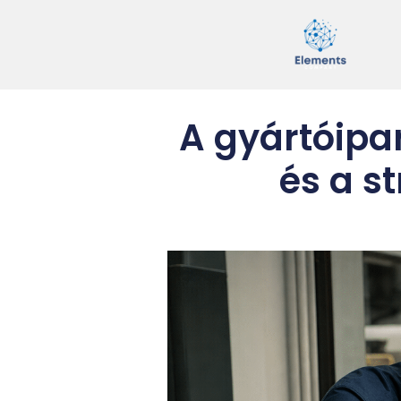
A gyártóipa
és a s