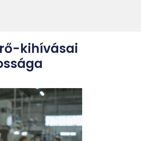
rő-kihívásai
tossága