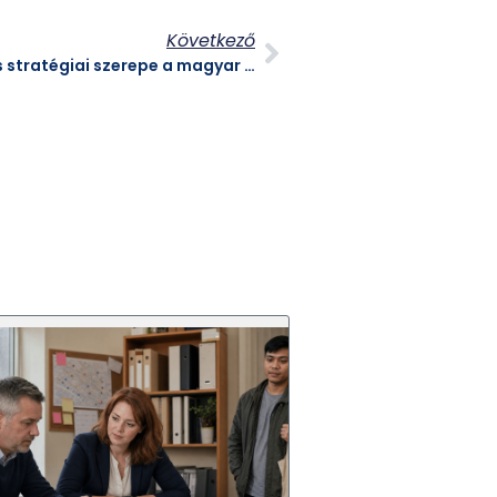
Következő
A prémium domainek értéke és stratégiai szerepe a magyar digitális piacon