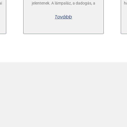
ai
jelentenek. A lámpaláz, a dadogás, a
h
Tovább