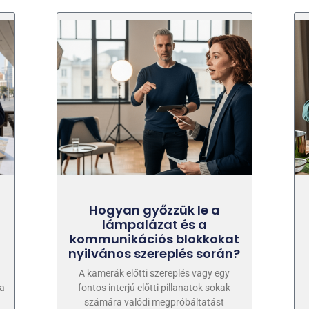
Hogyan győzzük le a
lámpalázat és a
kommunikációs blokkokat
nyilvános szereplés során?
A kamerák előtti szereplés vagy egy
 a
fontos interjú előtti pillanatok sokak
számára valódi megpróbáltatást