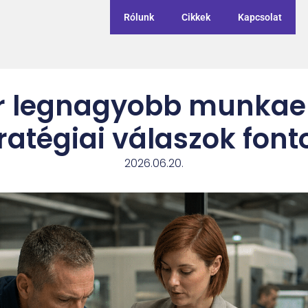
Rólunk
Cikkek
Kapcsolat
r legnagyobb munkae
tratégiai válaszok fon
2026.06.20.