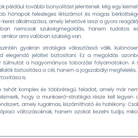
ok például további bonyolítást jelentenek. Míg egy kiem
bb hónapok felesleges létszámot és magas bérköltsége
eret alkalmazása, amely lehetővé teszi a gyors reagálás
sban nemcsak szükségmegoldás, hanem tudatos esz
, amikor arra valóban szükség van.
ntén gyakran stratégiai választássá válik, különösen
 elegendő jelöltet biztosítani. Ez a megoldás azonba
y túlmutat a hagyományos toborzási folyamatokon. A sz
llalók biztosítása a cél, hanem a jogszabályi megfelelés,
osítása is.
e tehát komplex és többrétegű feladat, amely már ne
elismerik, hogy a munkaerő-stratégia része kell legyen a
endszert, amely rugalmas, kiszámítható és hatékony. Csak 
őpiaci változásoknak, hanem azokat kezelni tudja, mik