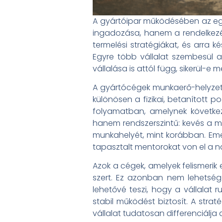
A gyártóipar működésében az eg
ingadozása, hanem a rendelkezés
termelési stratégiákat, és arra
Egyre több vállalat szembesül a
vállalása is attól függ, sikerül-e
A gyártócégek munkaerő-helyzetét
különösen a fizikai, betanított p
folyamatban, amelynek követke
hanem rendszerszintű: kevés a me
munkahelyét, mint korábban. Emell
tapasztalt mentorokat von el a na
Azok a cégek, amelyek felismerik 
szert. Ez azonban nem lehetsé
lehetővé teszi, hogy a vállalat
stabil működést biztosít. A stra
vállalat tudatosan differenciálja