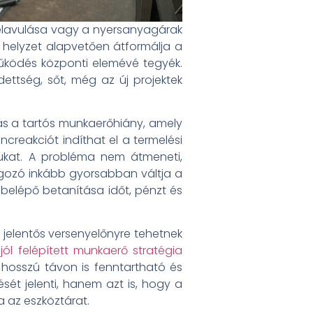
elavulása vagy a nyersanyagárak
 helyzet alapvetően átformálja a
működés központi elemévé tegyék.
ettség, sőt, még az új projektek
vás a tartós munkaerőhiány, amely
ncreakciót indíthat el a termelési
ukat. A probléma nem átmeneti,
olgozó inkább gyorsabban váltja a
j belépő betanítása időt, pénzt és
, jelentős versenyelőnyre tehetnek
jól felépített munkaerő stratégia
 hosszú távon is fenntartható és
sét jelenti, hanem azt is, hogy a
a az eszköztárat.