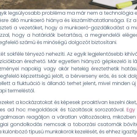
yik legsúlyosabb probléma ma már nem a technológia 
re álló munkaerő hiánya és kiszámíthatatlansága. Ez a
 készteti a vezetőket, hogy a munkaerő-gazdálkodást a 
zzal, hogy a határidők betartása, a megrendelői eléged
 megfelelő számú és minőségű dolgozót biztosítani.
 sokféle tényező nehezíti. Az egyik legjelentősebb kihí
ozíciókban érezhető. Már egyetlen hiányzó gépkezelő is lá
zményei napokig vagy akár hetekig éreztethetik hatás
gfelelő képzettségű jelölt, a bérverseny erős, és sok d
ett a fluktuáció is állandó terhet jelent, mivel minden ú
pi termeléstől.
ezeket a kockázatokat és képesek proaktívan kezelni őket
ges ad hoc megoldások és tűzoltások sorozatával.
Egy 
 rugalmasan reagáljon a váratlan változásokra, miközben
tégiai gondolkodás nemcsak a toborzási csatornák bővíté
 a különböző típusú munkakörök kezelését, és ehhez igazítj