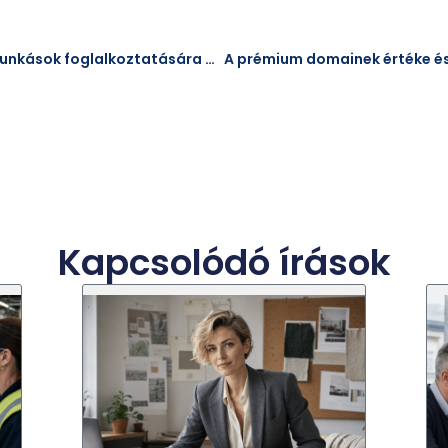
Új szabályok jönnek a vendégmunkások foglalkoztatására Magyarországon
Kapcsolódó írások