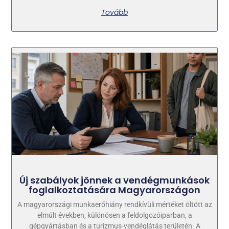
Tovább
Új szabályok jönnek a vendégmunkások
foglalkoztatására Magyarországon
A magyarországi munkaerőhiány rendkívüli mértéket öltött az
elmúlt években, különösen a feldolgozóiparban, a
gépgyártásban és a turizmus-vendéglátás területén. A