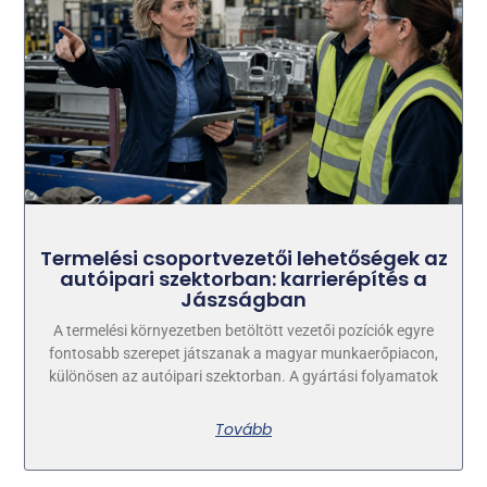
Termelési csoportvezetői lehetőségek az
autóipari szektorban: karrierépítés a
Jászságban
A termelési környezetben betöltött vezetői pozíciók egyre
fontosabb szerepet játszanak a magyar munkaerőpiacon,
különösen az autóipari szektorban. A gyártási folyamatok
Tovább