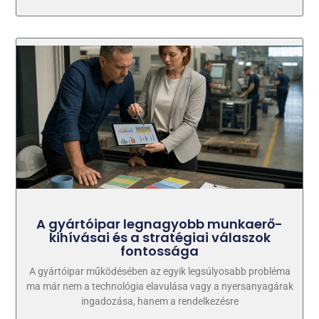
A gyártóipar legnagyobb munkaerő-
kihívásai és a stratégiai válaszok
fontossága
A gyártóipar működésében az egyik legsúlyosabb probléma
ma már nem a technológia elavulása vagy a nyersanyagárak
ingadozása, hanem a rendelkezésre