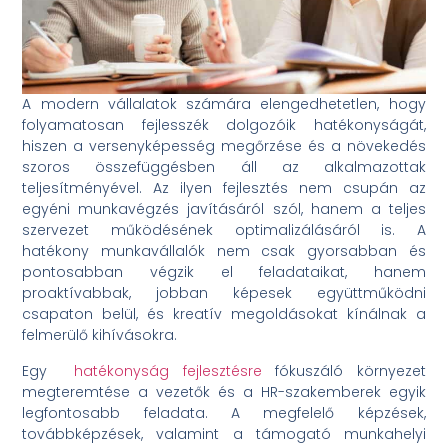
A modern vállalatok számára elengedhetetlen, hogy
folyamatosan fejlesszék dolgozóik hatékonyságát,
hiszen a versenyképesség megőrzése és a növekedés
szoros összefüggésben áll az alkalmazottak
teljesítményével. Az ilyen fejlesztés nem csupán az
egyéni munkavégzés javításáról szól, hanem a teljes
szervezet működésének optimalizálásáról is. A
hatékony munkavállalók nem csak gyorsabban és
pontosabban végzik el feladataikat, hanem
proaktívabbak, jobban képesek együttműködni
csapaton belül, és kreatív megoldásokat kínálnak a
felmerülő kihívásokra.
Egy
hatékonyság fejlesztésre
fókuszáló környezet
megteremtése a vezetők és a HR-szakemberek egyik
legfontosabb feladata. A megfelelő képzések,
továbbképzések, valamint a támogató munkahelyi