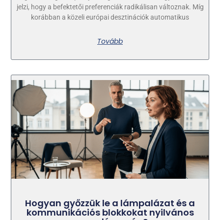
jelzi, hogy a befektetői preferenciák radikálisan változnak. Míg
korábban a közeli európai desztinációk automatikus
Tovább
Hogyan győzzük le a lámpalázat és a
kommunikációs blokkokat nyilvános