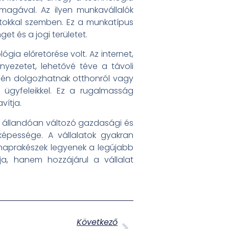
 magával. Az ilyen munkavállalók
atokkal szemben. Ez a munkatípus
t és a jogi területet.
gia előretörése volt. Az internet,
yezetet, lehetővé téve a távoli
dén dolgozhatnak otthonról vagy
ügyfeleikkel. Ez a rugalmasság
vítja.
Az állandóan változó gazdasági és
épessége. A vállalatok gyakran
 naprakészek legyenek a legújabb
ja, hanem hozzájárul a vállalat
Következő