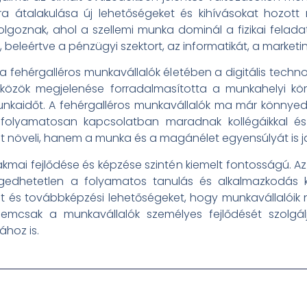
ra átalakulása új lehetőségeket és kihívásokat hozott
olgoznak, ahol a szellemi munka dominál a fizikai felad
leértve a pénzügyi szektort, az informatikát, a marketinge
a fehérgalléros munkavállalók életében a digitális technoló
özök megjelenése forradalmasította a munkahelyi körn
kaidőt. A fehérgalléros munkavállalók ma már könnye
folyamatosan kapcsolatban maradnak kollégáikkal és 
öveli, hanem a munka és a magánélet egyensúlyát is ja
akmai fejlődése és képzése szintén kiemelt fontosságú. 
ngedhetetlen a folyamatos tanulás és alkalmazkodás k
t és továbbképzési lehetőségeket, hogy munkavállalóik
 nemcsak a munkavállalók személyes fejlődését szolgál
hoz is.