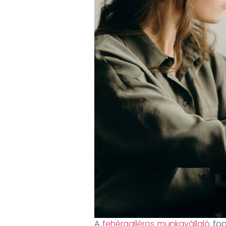
A
fehérgalléros munkavállaló
fog