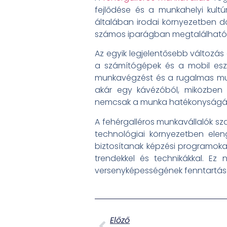
fejlődése és a munkahelyi kultú
általában irodai környezetben d
számos iparágban megtalálható, be
Az egyik legjelentősebb változás 
a számítógépek és a mobil eszk
munkavégzést és a rugalmas mun
akár egy kávézóból, miközben 
nemcsak a munka hatékonyságát n
A fehérgalléros munkavállalók sz
technológiai környezetben ele
biztosítanak képzési programoka
trendekkel és technikákkal. Ez
versenyképességének fenntartásá
Előző