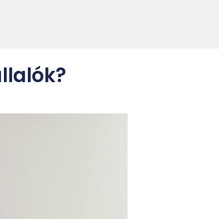
llalók?