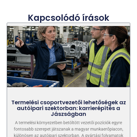
Kapcsolódó írások
Termelési csoportvezetői lehetőségek az
autóipari szektorban: karrierépítés a
Jászságban
A termelési környezetben betöltött vezetői pozíciók egyre
fontosabb szerepet játszanak a magyar munkaerőpiacon,
különösen az autóipari szektorban. A gyártási folyamatok