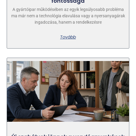
fontossága
A gyártóipar működésében az egyik legsúlyosabb probléma
ma már nem a technológia elavulása vagy a nyersanyagárak
ingadozása, hanem a rendelkezésre
Tovább