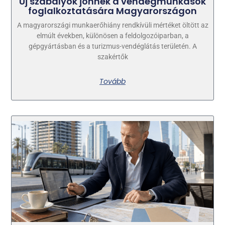
Új szabályok jönnek a vendégmunkások
foglalkoztatására Magyarországon
A magyarországi munkaerőhiány rendkívüli mértéket öltött az
elmúlt években, különösen a feldolgozóiparban, a
gépgyártásban és a turizmus-vendéglátás területén. A
szakértők
Tovább