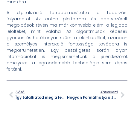
munkára.
A digitalizáció forradalmasította a toborzási
folyamatot. Az online platformok és adatvezérelt
megoldások révén ma már könnyebb elérni a legjobb
jelölteket, mint valaha. Az algoritmusok képesek
gyorsan és hatékonyan szűrni a jelentkezőket, azonban
a személyes interakció fontossága továbbra is
megkerülhetetlen. Egy beszélgetés során olyan
információkat is megismerhetünk a jelentkezőről,
amelyeket a legmodernebb technológia sem képes
feltárni.
Előző
Következő
Így találhatod meg a legjobb tehetségeket!
Hogyan Formálhatja a Jövőt és a Karriert?