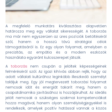
A megfelelő munkatárs kiválasztása alapvetően
határozza meg egy vállalat sikerességét. A toborzás
ma már nem egyszerűen az üres pozíciók betöltéséről
szól, hanem a hosszú távú stratégiai célok
támogatásáról is. Ez egy olyan folyamat, amelyben a
precizitás, az empátia és a modern eszközök
használata egyaránt kulcsszerepet játszik.
A
toborzás
nem csupán a jelöltek képességeinek
felméréséről szól. Az igazi kihívás abban rejlik, hogy az
adott vállalati kultúrához leginkább illeszkedő személyt
találjuk meg. Egy jól megtervezett toborzási folyamat
nemcsak időt és energiát takarít meg, hanem a
csapatdinamika javításához is hozzájárulhat. Az ideális
jelölt nemcsak a szükséges szakmai kompetenciákat
hozza magával, hanem olyan személyiségjegyekkel is
rendelkezik, amelyek pozitív hatással vannak a közös