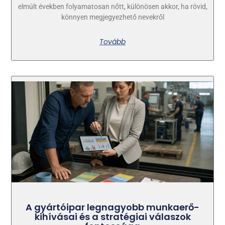
elmúlt években folyamatosan nőtt, különösen akkor, ha rövid,
könnyen megjegyezhető nevekről
Tovább
A gyártóipar legnagyobb munkaerő-
kihívásai és a stratégiai válaszok