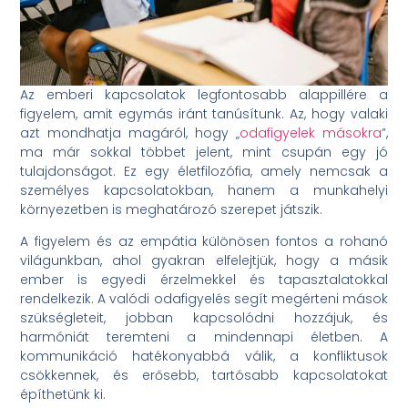
Az emberi kapcsolatok legfontosabb alappillére a
figyelem, amit egymás iránt tanúsítunk. Az, hogy valaki
azt mondhatja magáról, hogy „
odafigyelek másokra
”,
ma már sokkal többet jelent, mint csupán egy jó
tulajdonságot. Ez egy életfilozófia, amely nemcsak a
személyes kapcsolatokban, hanem a munkahelyi
környezetben is meghatározó szerepet játszik.
A figyelem és az empátia különösen fontos a rohanó
világunkban, ahol gyakran elfelejtjük, hogy a másik
ember is egyedi érzelmekkel és tapasztalatokkal
rendelkezik. A valódi odafigyelés segít megérteni mások
szükségleteit, jobban kapcsolódni hozzájuk, és
harmóniát teremteni a mindennapi életben. A
kommunikáció hatékonyabbá válik, a konfliktusok
csökkennek, és erősebb, tartósabb kapcsolatokat
építhetünk ki.