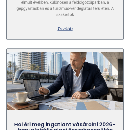
elmúlt években, különösen a feldolgozóiparban, a
gépgyártásban és a turizmus-vendéglátás területén. A
szakértők
Tovább
Hol éri meg ingatlant vásárolni 2026-
ban: globális piaci összehasonlítás