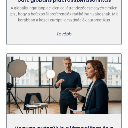
A globális ingatlanpiac jelenlegi átrendeződése egyértelműen
jelzi, hogy a befektetői preferenciák radikálisan változnak. Míg
korábban a közeli európai desztinációk automatikus
Tovább