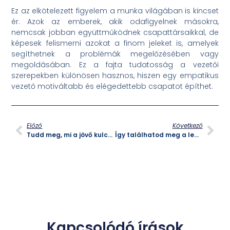
Ez az elkötelezett figyelem a munka világában is kincset
ér. Azok az emberek, akik odafigyelnek másokra,
nemcsak jobban együttműködnek csapattársaikkal, de
képesek felismerni azokat a finom jeleket is, amelyek
segíthetnek a problémák megelőzésében vagy
megoldásában. Ez a fajta tudatosság a vezetői
szerepekben különösen hasznos, hiszen egy empatikus
vezető motiváltabb és elégedettebb csapatot építhet.
Előző
Következő
Tudd meg, mi a jövő kulcsa a fejlődéshez és a sikerhez
Így találhatod meg a legjobb tehetségeket!
Kapcsolódó írások