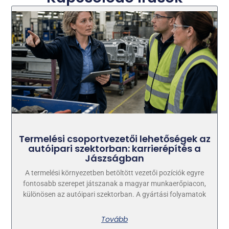
Termelési csoportvezetői lehetőségek az
autóipari szektorban: karrierépítés a
Jászságban
A termelési környezetben betöltött vezetői pozíciók egyre
fontosabb szerepet játszanak a magyar munkaerőpiacon,
különösen az autóipari szektorban. A gyártási folyamatok
Tovább