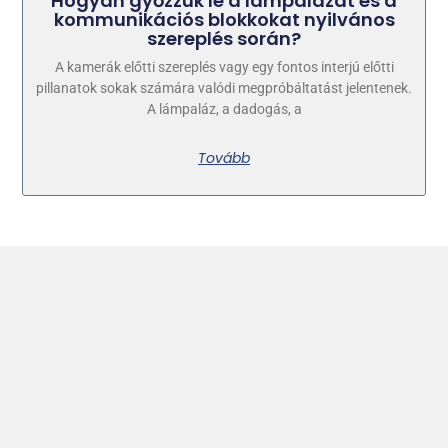
Hogyan győzzük le a lámpalázat és a
kommunikációs blokkokat nyilvános
szereplés során?
A kamerák előtti szereplés vagy egy fontos interjú előtti
pillanatok sokak számára valódi megpróbáltatást jelentenek.
A lámpaláz, a dadogás, a
Tovább