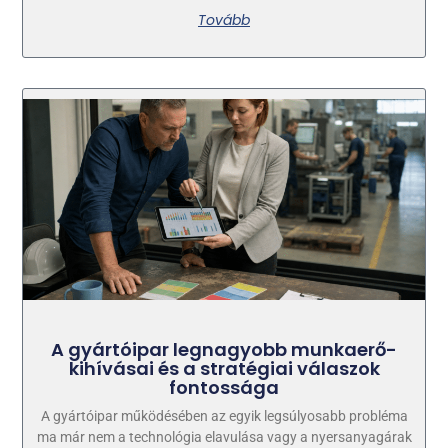
Tovább
A gyártóipar legnagyobb munkaerő-
kihívásai és a stratégiai válaszok
fontossága
A gyártóipar működésében az egyik legsúlyosabb probléma
ma már nem a technológia elavulása vagy a nyersanyagárak