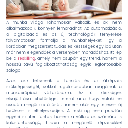
A munka világa rohamosan változik, és aki nem
alkalmazkodik, könnyen lemaradhat. Az automatizáció,
a digitalizáció és az új technológiák térnyerése
folyamatosan formálja a munkahelyeket, így a
korábban megszerzett tudás és készségek egy idő után
már nem elegendőek a versenyben maradáshoz. Itt lép
be a
reskilling
, amely nem csupán egy trend, hanem a
hosszú távú foglalkoztathatóság egyik legfontosabb
záloga.
Azok, akik felismerik a tanulás és az átképzés
szükségességét, sokkal rugalmasabban reagálnak a
munkaerőpiaci változásokra. Az új készségek
elsajátítása lehetőséget teremt arra, hogy valaki ne
csupán megőrizze állását, hanem akár egy teljesen új
területen is elhelyezkedjen. A reskilling nem pusztán
egyéni szinten fontos, hanem a vállalatok számára is
kulcsfontosságú, hiszen a megfelelő képzésekkel