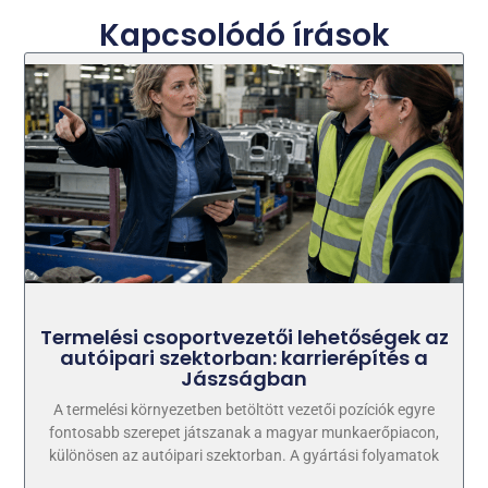
Kapcsolódó írások
Termelési csoportvezetői lehetőségek az
autóipari szektorban: karrierépítés a
Jászságban
A termelési környezetben betöltött vezetői pozíciók egyre
fontosabb szerepet játszanak a magyar munkaerőpiacon,
különösen az autóipari szektorban. A gyártási folyamatok