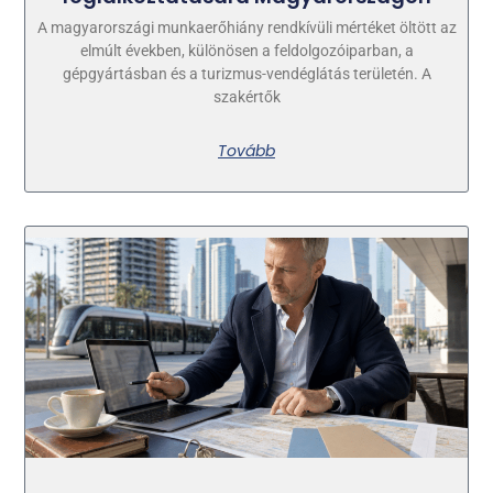
A magyarországi munkaerőhiány rendkívüli mértéket öltött az
elmúlt években, különösen a feldolgozóiparban, a
gépgyártásban és a turizmus-vendéglátás területén. A
szakértők
Tovább