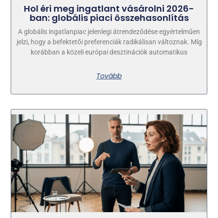
Hol éri meg ingatlant vásárolni 2026-
ban: globális piaci összehasonlítás
A globális ingatlanpiac jelenlegi átrendeződése egyértelműen
jelzi, hogy a befektetői preferenciák radikálisan változnak. Míg
korábban a közeli európai desztinációk automatikus
Tovább