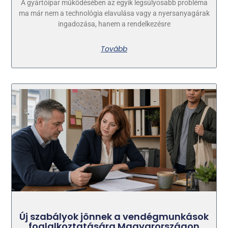
A gyártóipar működésében az egyik legsúlyosabb probléma
ma már nem a technológia elavulása vagy a nyersanyagárak
ingadozása, hanem a rendelkezésre
Tovább
Új szabályok jönnek a vendégmunkások
foglalkoztatására Magyarországon