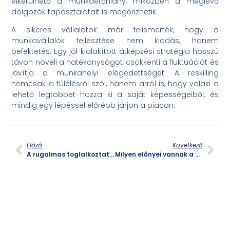
elkerülhető a munkaerőhiány, miközben a meglévő
dolgozók tapasztalatait is megőrizhetik.
A sikeres vállalatok már felismerték, hogy a
munkavállalók fejlesztése nem kiadás, hanem
befektetés. Egy jól kialakított átképzési stratégia hosszú
távon növeli a hatékonyságot, csökkenti a fluktuációt és
javítja a munkahelyi elégedettséget. A reskilling
nemcsak a túlélésről szól, hanem arról is, hogy valaki a
lehető legtöbbet hozza ki a saját képességeiből, és
mindig egy lépéssel előrébb járjon a piacon.
Előző
Következő
A rugalmas foglalkoztatás kulcsa
Milyen előnyei vannak a minősített munkaerő kölcsönzőknek?