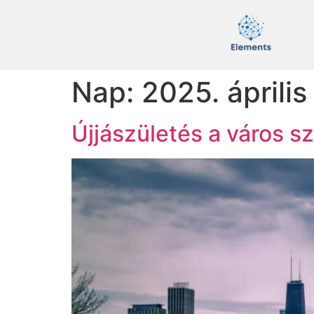
Nap:
2025. április
Újjászületés a város sz