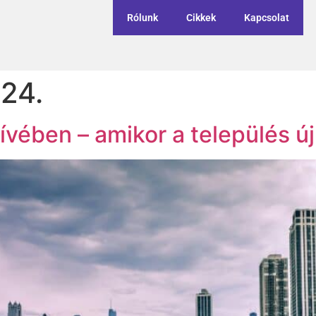
Rólunk
Cikkek
Kapcsolat
 24.
ívében – amikor a település új 